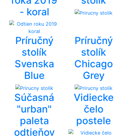
roka 2019
stolík
- koral
Príručný
Príručný
stolík
stolík
Svenska
Chicago
Blue
Grey
Súčasná
Vidiecke
"urban"
čelo
paleta
postele
odtieňov