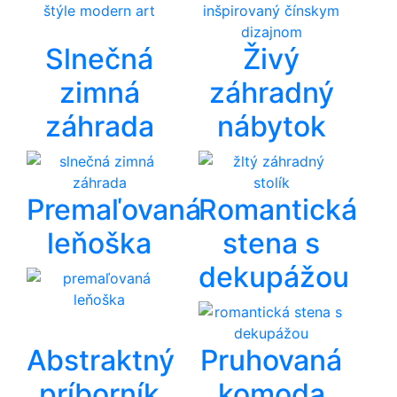
Slnečná
Živý
zimná
záhradný
záhrada
nábytok
Premaľovaná
Romantická
leňoška
stena s
dekupážou
Abstraktný
Pruhovaná
príborník
komoda