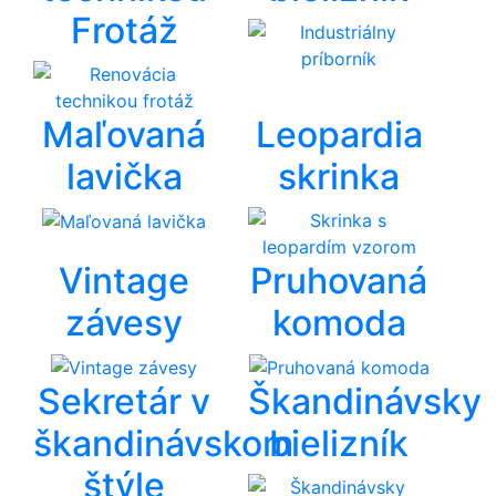
Frotáž
Maľovaná
Leopardia
lavička
skrinka
Vintage
Pruhovaná
závesy
komoda
Sekretár v
Škandinávsky
škandinávskom
bielizník
štýle