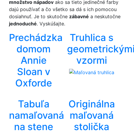
množstvo nápadov
ako sa tieto jedinečné farby
dajú používať a čo všetko sa dá s ich pomocou
dosiahnuť. Je to skutočne
zábavné
a neskutočne
jednoduché
. Vyskúšajte.
Prechádzka
Truhlica s
domom
geometrickým
Annie
vzormi
Sloan v
Oxforde
Tabuľa
Originálna
namaľovaná
maľovaná
na stene
stolička