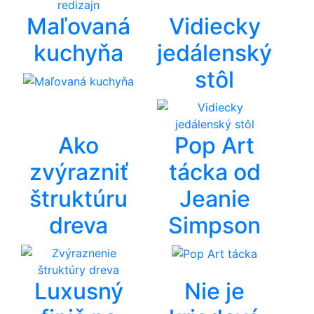
Maľovaná
Vidiecky
kuchyňa
jedálenský
stôl
Ako
Pop Art
zvýrazniť
tácka od
štruktúru
Jeanie
dreva
Simpson
Luxusný
Nie je