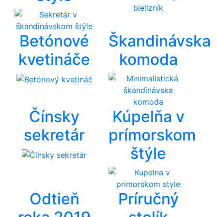
Betónové
Škandinávska
kvetináče
komoda
Čínsky
Kúpelňa v
sekretár
prímorskom
štýle
Odtieň
Príručný