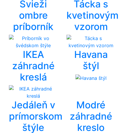
Svieži
Tácka s
ombre
kvetinovým
príborník
vzorom
IKEA
Havana
záhradné
štýl
kreslá
Jedáleň v
Modré
prímorskom
záhradné
štýle
kreslo