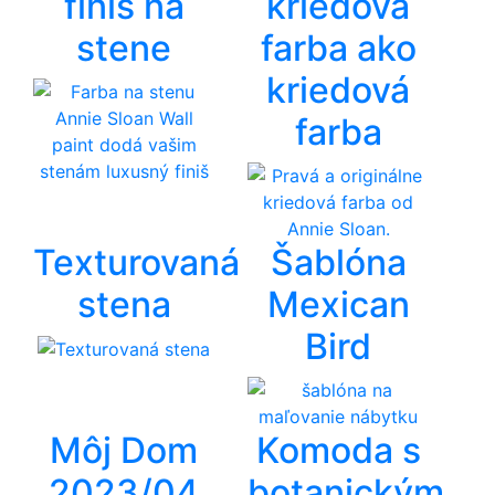
finiš na
kriedová
stene
farba ako
kriedová
farba
Texturovaná
Šablóna
stena
Mexican
Bird
Môj Dom
Komoda s
2023/04
botanickým