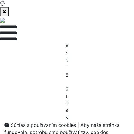
✖
A
N
N
I
E
S
L
O
A
N
Súhlas s používaním cookies |
Aby naša stránka
fungovala, potrebujeme používať tzv. cookies.