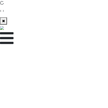
‹
›
✖