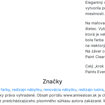
Elegantný 
vytvorila p
miestnosti.
Na maľovan
štetec. Vy
ktorá je v
bola farba
na niektor
Na záver c
Paint Clear
Celý „krok
Paints Ever
Značky
 farby
,
redizajn nábytku
,
renovácia nábytku
,
redizajn lustra
tky práva vyhradené. Obsah portálu www.anniesloan.sk je 
ez predchádzajúceho písomného súhlasu autora zakázané.