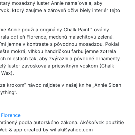
starý mosadzný luster Annie namaľovala, aby
rvok, ktorý zaujme a zároveň oživí biely interiér tejto
ie Annie použila originálny Chalk Paint™ oválny
brala odtieň Florence, medenú malachitovú zelenú,
eľmi jemne v kontraste s pôvodnou mosadzou. Pokiaľ
 ešte mokrá, vlhkou handričkou farbu jemne zotrela
ých miestach tak, aby zvýraznila pôvodné ornamenty.
elý luster zavoskovala priesvitným voskom (Chalk
 Wax).
 za krokom“ návod nájdete v našej knihe „Annie Sloan
ything“.
,
Florence
chránený podľa autorského zákona. Akékoľvek použitie
 Web & app created by wiliak@yahoo.com